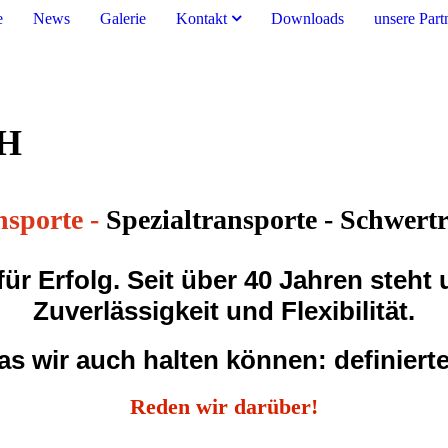
e
News
Galerie
Kontakt
Downloads
unsere Part
bH
nsporte -
Spezialtransporte - Schwert
ür Erfolg. Seit über 40 Jahren steht
Zuverlässigkeit und Flexibilität.
s wir auch halten können: definiert
Reden wir darüber!